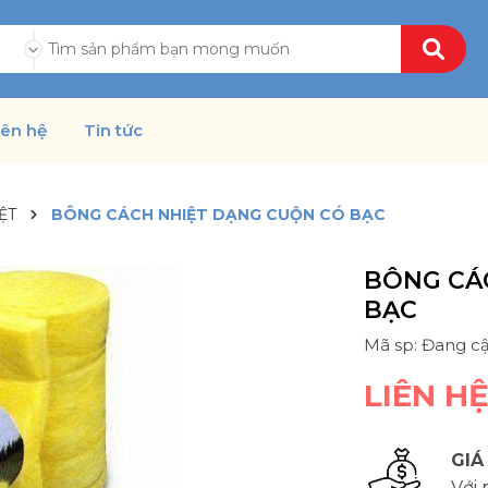
ả
iên hệ
Tin tức
ỆT
BÔNG CÁCH NHIỆT DẠNG CUỘN CÓ BẠC
BÔNG CÁ
BẠC
Mã sp: Đang c
LIÊN H
GIÁ
Với