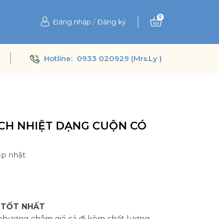
0
Đăng nhập
/
Đăng ký
Hotline:
0933 020929 (Mrs.Ly )
CH NHIỆT DẠNG CUỘN CÓ
ập nhật
Ệ
 TỐT NHẤT
 phương châm giá cả đi kèm chất lượng