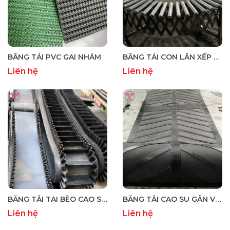
BĂNG TẢI PVC GAI NHÁM
BĂNG TẢI CON LĂN XẾP - BĂNG TẢI DI ĐỘNG CHO NHÀ XƯỞNG
Liên hệ
Liên hệ
BĂNG TẢI TAI BÈO CAO SU – VẬN CHUYỂN VẬT LIỆU RỜI HIỆU QUẢ
BĂNG TẢI CAO SU GÂN V TẠO HÀNG NHẬT
Liên hệ
Liên hệ