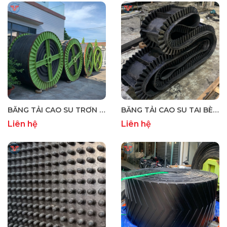
BĂNG TẢI CAO SU TRƠN - BĂNG TẢI TRƠN
BĂNG TẢI CAO SU TAI BÈO – CHỐNG TRƯỢT, VẬN CHUYỂN HIỆU QUẢ
Liên hệ
Liên hệ