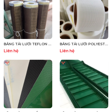
BĂNG TẢI LƯỚI TEFLON (PTFE) CHỊU NHIỆT CAO – CHỐNG DÍNH
BĂNG TẢI LƯỚI POLYESTER – THOÁT KHÍ, CHỊU NHIỆT ỔN ĐỊNH
Liên hệ
Liên hệ