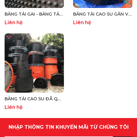
BĂNG TẢI GAI - BĂNG TẢI CAO SU GAI HỘT
BĂNG TẢI CAO SU GÂN V - BĂNG TẢI GÂN V
Liên hệ
Liên hệ
BĂNG TẢI CAO SU ĐÃ QUA SỬ DỤNG – GIẢI PHÁP TIẾT KIỆM CHI PHÍ
Liên hệ
NHẬP THÔNG TIN KHUYẾN MÃI TỪ CHÚNG TÔI