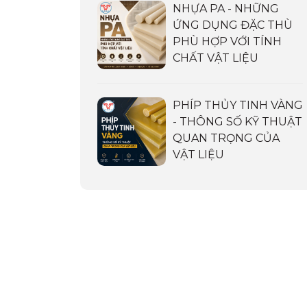
NHỰA PA - NHỮNG
ỨNG DỤNG ĐẶC THÙ
PHÙ HỢP VỚI TÍNH
CHẤT VẬT LIỆU
PHÍP THỦY TINH VÀNG
- THÔNG SỐ KỸ THUẬT
QUAN TRỌNG CỦA
VẬT LIỆU