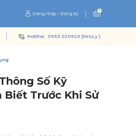
0
Đăng nhập
/
Đăng ký
Hotline:
0933 020929 (Mrs.Ly )
Dụng
 Thông Số Kỹ
 Biết Trước Khi Sử