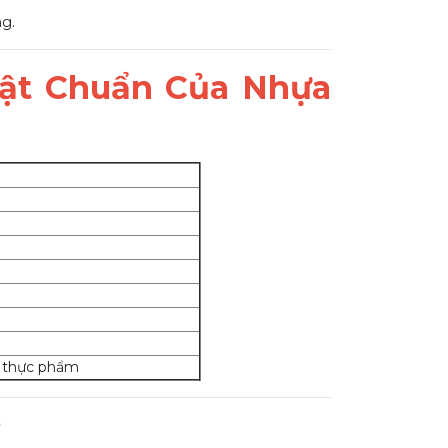
g.
ật Chuẩn Của Nhựa
n thực phẩm
p