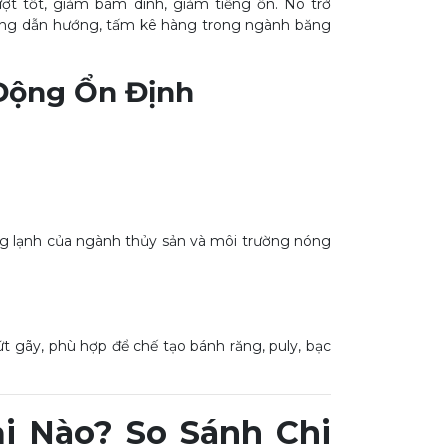
ợt tốt, giảm bám dính, giảm tiếng ồn. Nó trở
máng dẫn hướng, tấm kê hàng trong ngành băng
 Động Ổn Định
ờng lạnh của ngành thủy sản và môi trường nóng
ứt gãy, phù hợp để chế tạo bánh răng, puly, bạc
i Nào? So Sánh Chi