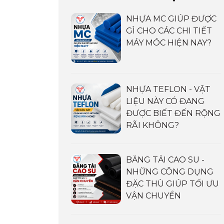
NHỰA MC GIÚP ĐƯỢC
GÌ CHO CÁC CHI TIẾT
MÁY MÓC HIỆN NAY?
NHỰA TEFLON - VẬT
LIỆU NÀY CÓ ĐANG
ĐƯỢC BIẾT ĐẾN RỘNG
RÃI KHÔNG?
BĂNG TẢI CAO SU -
NHỮNG CÔNG DỤNG
ĐẶC THÙ GIÚP TỐI ƯU
VẬN CHUYỂN