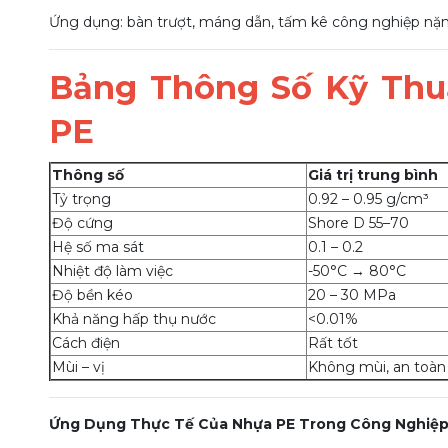
Ứng dụng: bàn trượt, máng dẫn, tấm kê công nghiệp nặn
Bảng Thông Số Kỹ Thu
PE
Thông số
Giá trị trung bình
Tỷ trọng
0.92 – 0.95 g/cm³
Độ cứng
Shore D 55–70
Hệ số ma sát
0.1 – 0.2
Nhiệt độ làm việc
-50°C → 80°C
Độ bền kéo
20 – 30 MPa
Khả năng hấp thụ nước
<0.01%
Cách điện
Rất tốt
Mùi – vị
Không mùi, an toà
Ứng Dụng Thực Tế Của Nhựa PE Trong Công Nghiệ