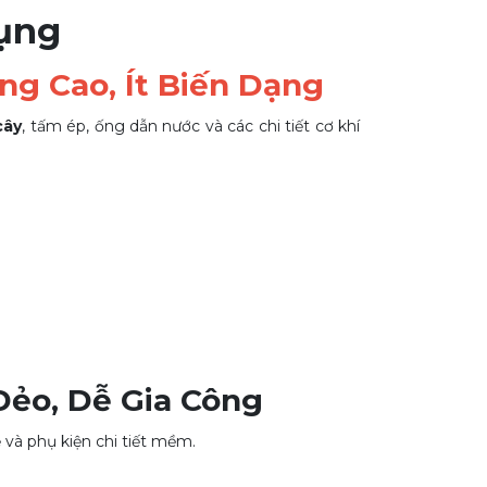
ụng
g Cao, Ít Biến Dạng
cây
, tấm ép, ống dẫn nước và các chi tiết cơ khí
Dẻo, Dễ Gia Công
và phụ kiện chi tiết mềm.