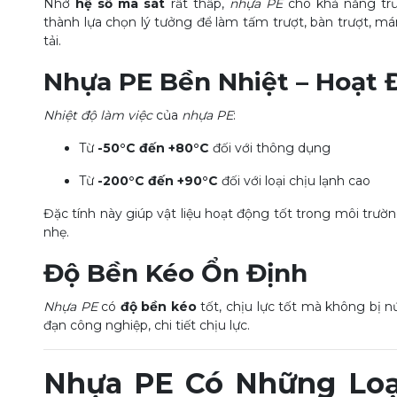
Nhờ
hệ số ma sát
rất thấp,
nhựa PE
cho khả năng trư
thành lựa chọn lý tưởng để làm tấm trượt, bàn trượt, 
tải.
Nhựa PE Bền Nhiệt – Hoạt
Nhiệt độ làm việc
của
nhựa PE
:
Từ
-50°C đến +80°C
đối với thông dụng
Từ
-200°C đến +90°C
đối với loại chịu lạnh cao
Đặc tính này giúp vật liệu hoạt động tốt trong môi trư
nhẹ.
Độ Bền Kéo Ổn Định
Nhựa PE
có
độ bền kéo
tốt, chịu lực tốt mà không bị n
đạn công nghiệp, chi tiết chịu lực.
Nhựa PE Có Những Loạ