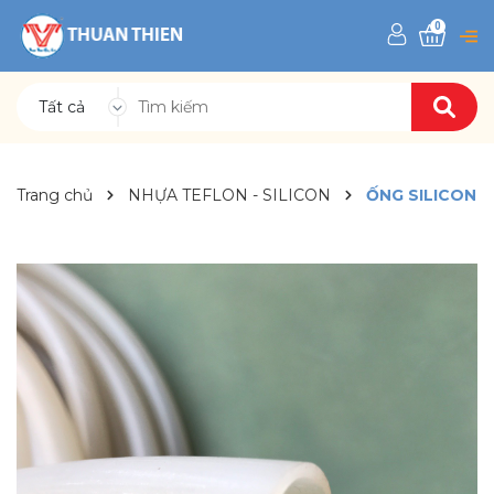
0
Tất cả
Trang chủ
NHỰA TEFLON - SILICON
ỐNG SILICON