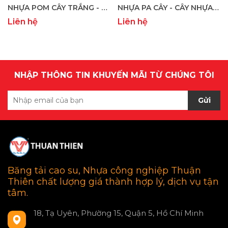
NHỰA POM CÂY TRẮNG - CÂY NHỰA POM TRẮNG - NHỰA POM TRẮNG
NHỰA PA CÂY - CÂY NHỰA PA - PA6 & PA66
Liên hệ
Liên hệ
NHẬP THÔNG TIN KHUYẾN MÃI TỪ CHÚNG TÔI
Gửi
Băng tải cao su, Nhựa công nghiệp Thuận
Thiên chất lượng giá thành hợp lý, dịch vụ tận
tâm.
18, Tạ Uyên, Phường 15, Quận 5, Hồ Chí Minh