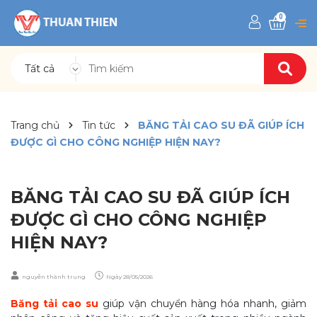
0
Tất cả
Trang chủ
Tin tức
BĂNG TẢI CAO SU ĐÃ GIÚP ÍCH
ĐƯỢC GÌ CHO CÔNG NGHIỆP HIỆN NAY?
BĂNG TẢI CAO SU ĐÃ GIÚP ÍCH
ĐƯỢC GÌ CHO CÔNG NGHIỆP
HIỆN NAY?
nguyễn thành trung
Ngày
28/05/2026
Băng tải cao su
giúp vận chuyển hàng hóa nhanh, giảm