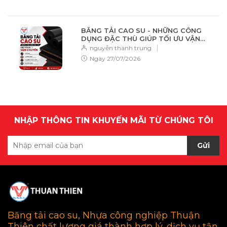
BĂNG TẢI CAO SU - NHỮNG CÔNG
DỤNG ĐẶC THÙ GIÚP TỐI ƯU VẬN
CHUYỂN
|
nguyễn thành trung
Ngày
27/07/2026
NHẬP THÔNG TIN KHUYẾN MÃI TỪ CHÚNG TÔI
Gửi
Băng tải cao su, Nhựa công nghiệp Thuận
Thiên chất lượng giá thành hợp lý, dịch vụ tận