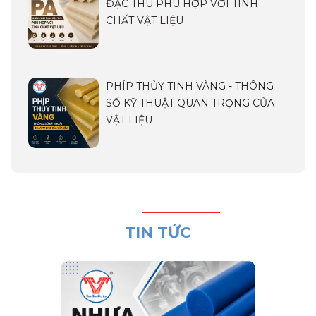
ĐẶC THÙ PHÙ HỢP VỚI TÍNH
CHẤT VẬT LIỆU
PHÍP THỦY TINH VÀNG - THÔNG
SỐ KỸ THUẬT QUAN TRỌNG CỦA
VẬT LIỆU
TIN TỨC