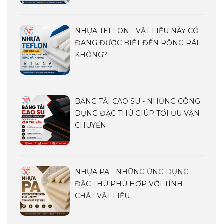
NHỰA TEFLON - VẬT LIỆU NÀY CÓ
ĐANG ĐƯỢC BIẾT ĐẾN RỘNG RÃI
KHÔNG?
BĂNG TẢI CAO SU - NHỮNG CÔNG
DỤNG ĐẶC THÙ GIÚP TỐI ƯU VẬN
CHUYỂN
NHỰA PA - NHỮNG ỨNG DỤNG
ĐẶC THÙ PHÙ HỢP VỚI TÍNH
CHẤT VẬT LIỆU