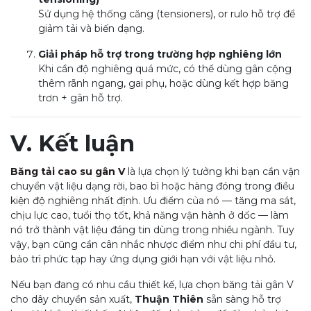
Sử dụng hệ thống căng (tensioners), or rulo hỗ trợ để
giảm tải và biến dạng.
Giải pháp hỗ trợ trong trường hợp nghiêng lớn
Khi cần độ nghiêng quá mức, có thể dùng gân cộng
thêm rãnh ngang, gai phụ, hoặc dùng kết hợp băng
trơn + gân hỗ trợ.
V. Kết luận
Băng tải cao su gân V
là lựa chọn lý tưởng khi bạn cần vận
chuyển vật liệu dạng rời, bao bì hoặc hàng đóng trong điều
kiện độ nghiêng nhất định. Ưu điểm của nó — tăng ma sát,
chịu lực cao, tuổi thọ tốt, khả năng vận hành ở dốc — làm
nó trở thành vật liệu đáng tin dùng trong nhiều ngành. Tuy
vậy, bạn cũng cần cân nhắc nhược điểm như chi phí đầu tư,
bảo trì phức tạp hay ứng dụng giới hạn với vật liệu nhỏ.
Nếu bạn đang có nhu cầu thiết kế, lựa chọn băng tải gân V
cho dây chuyền sản xuất,
Thuận Thiên
sẵn sàng hỗ trợ