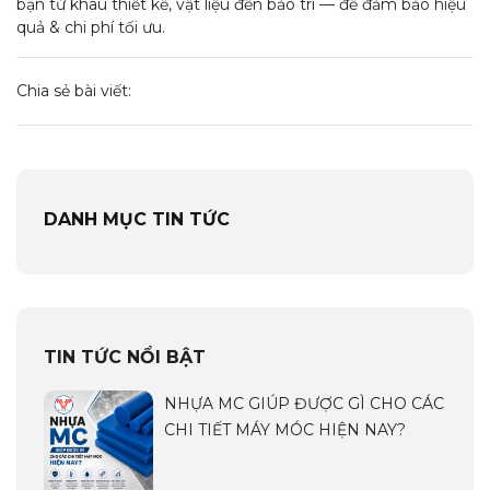
bạn từ khâu thiết kế, vật liệu đến bảo trì — để đảm bảo hiệu
quả & chi phí tối ưu.
Chia sẻ bài viết:
DANH MỤC TIN TỨC
TIN TỨC NỔI BẬT
NHỰA MC GIÚP ĐƯỢC GÌ CHO CÁC
CHI TIẾT MÁY MÓC HIỆN NAY?