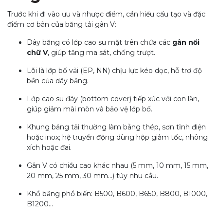
Trước khi đi vào ưu và nhược điểm, cần hiểu cấu tạo và đặc
điểm cơ bản của băng tải gân V:
Dây băng có lớp cao su mặt trên chứa các
gân nổi
chữ V
, giúp tăng ma sát, chống trượt.
Lõi là lớp bố vải (EP, NN) chịu lực kéo dọc, hỗ trợ độ
bền của dây băng.
Lớp cao su đáy (bottom cover) tiếp xúc với con lăn,
giúp giảm mài mòn và bảo vệ lớp bố.
Khung băng tải thường làm bằng thép, sơn tĩnh điện
hoặc inox; hệ truyền động dùng hộp giảm tốc, nhông
xích hoặc đai.
Gân V có chiều cao khác nhau (5 mm, 10 mm, 15 mm,
20 mm, 25 mm, 30 mm…) tùy nhu cầu.
Khổ băng phổ biến: B500, B600, B650, B800, B1000,
B1200…