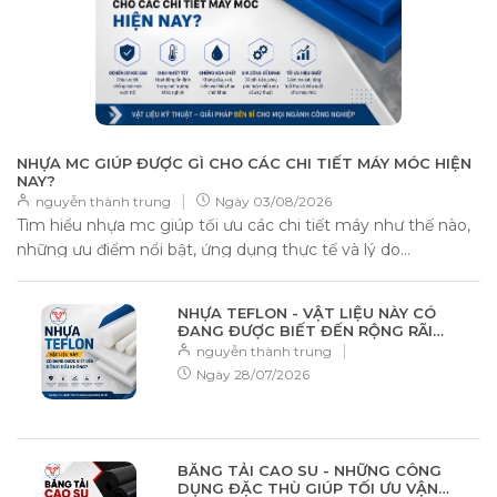
NHỰA MC GIÚP ĐƯỢC GÌ CHO CÁC CHI TIẾT MÁY MÓC HIỆN
NAY?
|
nguyễn thành trung
Ngày
03/08/2026
Tìm hiểu nhựa mc giúp tối ưu các chi tiết máy như thế nào,
những ưu điểm nổi bật, ứng dụng thực tế và lý do...
NHỰA TEFLON - VẬT LIỆU NÀY CÓ
ĐANG ĐƯỢC BIẾT ĐẾN RỘNG RÃI
KHÔNG?
|
nguyễn thành trung
Ngày
28/07/2026
BĂNG TẢI CAO SU - NHỮNG CÔNG
DỤNG ĐẶC THÙ GIÚP TỐI ƯU VẬN