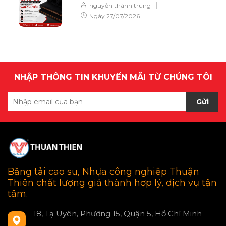
CHUYỂN
|
nguyễn thành trung
Ngày
27/07/2026
NHẬP THÔNG TIN KHUYẾN MÃI TỪ CHÚNG TÔI
Gửi
Băng tải cao su, Nhựa công nghiệp Thuận
Thiên chất lượng giá thành hợp lý, dịch vụ tận
tâm.
18, Tạ Uyên, Phường 15, Quận 5, Hồ Chí Minh