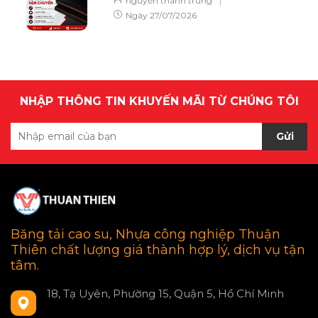
nguyễn thành trung
Ngày
27/07/2026
NHẬP THÔNG TIN KHUYẾN MÃI TỪ CHÚNG TÔI
Gửi
Băng tải cao su, Nhựa công nghiệp Thuận
Thiên chất lượng giá thành hợp lý, dịch vụ tận
tâm.
18, Tạ Uyên, Phường 15, Quận 5, Hồ Chí Minh