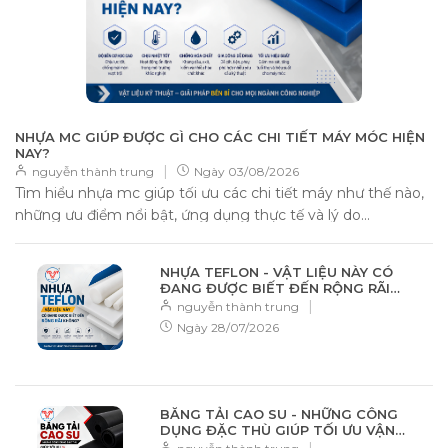
NHỰA MC GIÚP ĐƯỢC GÌ CHO CÁC CHI TIẾT MÁY MÓC HIỆN
NAY?
|
nguyễn thành trung
Ngày
03/08/2026
Tìm hiểu nhựa mc giúp tối ưu các chi tiết máy như thế nào,
những ưu điểm nổi bật, ứng dụng thực tế và lý do...
NHỰA TEFLON - VẬT LIỆU NÀY CÓ
ĐANG ĐƯỢC BIẾT ĐẾN RỘNG RÃI
KHÔNG?
|
nguyễn thành trung
Ngày
28/07/2026
BĂNG TẢI CAO SU - NHỮNG CÔNG
DỤNG ĐẶC THÙ GIÚP TỐI ƯU VẬN
CHUYỂN
|