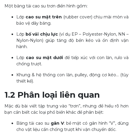
Một băng tải cao su trơn điển hình gồm:
Lớp
cao su mặt trên
(rubber cover) chịu mài mòn và
bảo vệ dây băng.
Lớp
bố vải chịu lực
(ví dụ EP – Polyester-Nylon, NN –
Nylon-Nylon) giúp tăng độ bền kéo và ổn định vận
hành.
Lớp
cao su mặt dưới
để tiếp xúc với con lăn, rulo và
chống trượt.
Khung & hệ thống con lăn, pulley, động cơ kéo… (tùy
thiết kế).
1.2 Phân loại liên quan
Mặc dù bài viết tập trung vào “trơn”, nhưng để hiểu rõ hơn
bạn cần biết các loại phổ biến khác để phân biệt:
Băng tải cao su
gân V
: bề mặt có gân hình “V”, dùng
cho vật liệu cần chống trượt khi vận chuyển dốc.