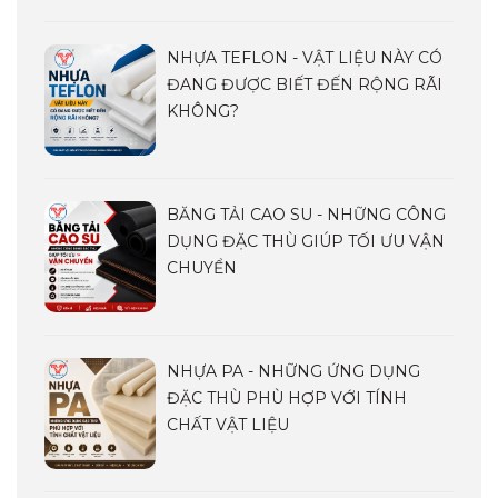
NHỰA TEFLON - VẬT LIỆU NÀY CÓ
ĐANG ĐƯỢC BIẾT ĐẾN RỘNG RÃI
KHÔNG?
BĂNG TẢI CAO SU - NHỮNG CÔNG
DỤNG ĐẶC THÙ GIÚP TỐI ƯU VẬN
CHUYỂN
NHỰA PA - NHỮNG ỨNG DỤNG
ĐẶC THÙ PHÙ HỢP VỚI TÍNH
CHẤT VẬT LIỆU