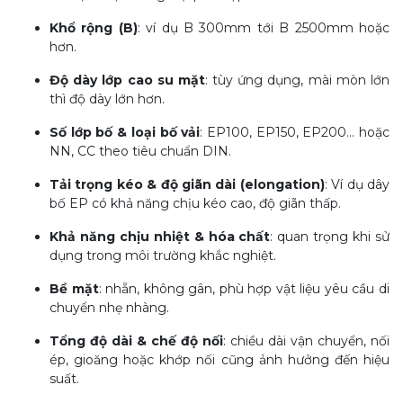
Khổ rộng (B)
: ví dụ B 300mm tới B 2500mm hoặc
hơn.
Độ dày lớp cao su mặt
: tùy ứng dụng, mài mòn lớn
thì độ dày lớn hơn.
Số lớp bố & loại bố vải
: EP100, EP150, EP200… hoặc
NN, CC theo tiêu chuẩn DIN.
Tải trọng kéo & độ giãn dài (elongation)
: Ví dụ dây
bố EP có khả năng chịu kéo cao, độ giãn thấp.
Khả năng chịu nhiệt & hóa chất
: quan trọng khi sử
dụng trong môi trường khắc nghiệt.
Bề mặt
: nhẵn, không gân, phù hợp vật liệu yêu cầu di
chuyển nhẹ nhàng.
Tổng độ dài & chế độ nối
: chiều dài vận chuyển, nối
ép, gioăng hoặc khớp nối cũng ảnh hưởng đến hiệu
suất.