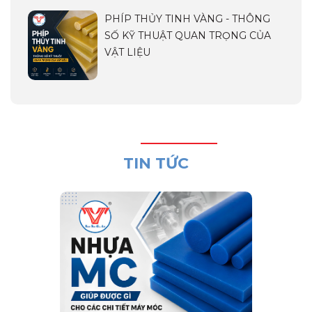
PHÍP THỦY TINH VÀNG - THÔNG
SỐ KỸ THUẬT QUAN TRỌNG CỦA
VẬT LIỆU
TIN TỨC