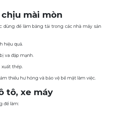
t chịu mài mòn
c dùng để làm băng tải trong các nhà máy sản
h hiệu quả.
 bị va đập mạnh.
 xuất thép.
iảm thiểu hư hỏng và bảo vệ bề mặt làm việc.
ô tô, xe máy
g để làm: