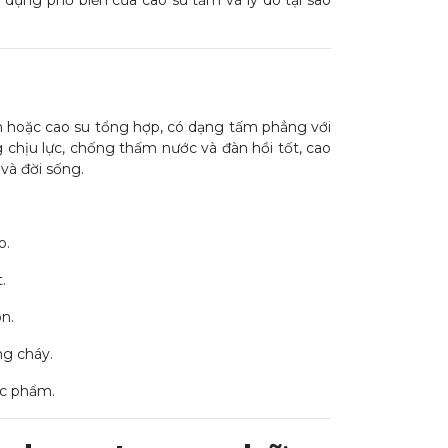
g dụng phổ biến của cao su tấm và lý do tại sao
n hoặc cao su tổng hợp, có dạng tấm phẳng với
 chịu lực, chống thấm nước và đàn hồi tốt, cao
và đời sống.
o.
.
on.
ng cháy.
ực phẩm.