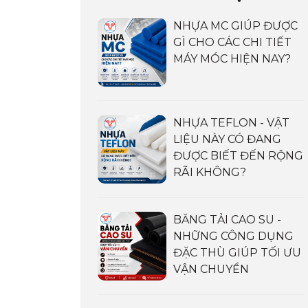
NHỰA MC GIÚP ĐƯỢC
GÌ CHO CÁC CHI TIẾT
MÁY MÓC HIỆN NAY?
NHỰA TEFLON - VẬT
LIỆU NÀY CÓ ĐANG
ĐƯỢC BIẾT ĐẾN RỘNG
RÃI KHÔNG?
BĂNG TẢI CAO SU -
NHỮNG CÔNG DỤNG
ĐẶC THÙ GIÚP TỐI ƯU
VẬN CHUYỂN