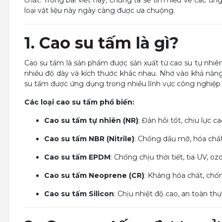
chất. Trong bài viết này, chúng ta sẽ tìm hiểu về các ứn
loại vật liệu này ngày càng được ưa chuộng.
1.
Cao
su tấm
là gì?
Cao su tấm là sản phẩm được sản xuất từ cao su tự nhiê
nhiều độ dày và kích thước khác nhau. Nhờ vào khả năng
su tấm được ứng dụng trong nhiều lĩnh vực công nghiệp 
Các loại cao su tấm phổ biến:
Cao su tấm tự nhiên (NR)
: Đàn hồi tốt, chịu lực ca
Cao su tấm NBR (Nitrile)
: Chống dầu mỡ, hóa chất
Cao su tấm EPDM
: Chống chịu thời tiết, tia UV, oz
Cao su tấm Neoprene (CR)
: Kháng hóa chất, chố
Cao su tấm Silicon
: Chịu nhiệt độ cao, an toàn th