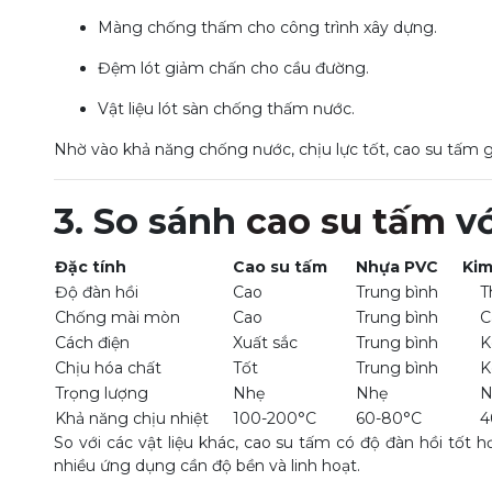
Màng chống thấm cho công trình xây dựng.
Đệm lót giảm chấn cho cầu đường.
Vật liệu lót sàn chống thấm nước.
Nhờ vào khả năng chống nước, chịu lực tốt, cao su tấm g
3. So sánh
cao su tấm
vớ
Đặc tính
Cao su tấm
Nhựa PVC
Kim 
Độ đàn hồi
Cao
Trung bình
Th
Chống mài mòn
Cao
Trung bình
Ca
Cách điện
Xuất sắc
Trung bình
Ké
Chịu hóa chất
Tốt
Trung bình
Ké
Trọng lượng
Nhẹ
Nhẹ
Nặ
Khả năng chịu nhiệt
100-200°C
60-80°C
400
So với các vật liệu khác, cao su tấm có độ đàn hồi tốt 
nhiều ứng dụng cần độ bền và linh hoạt.