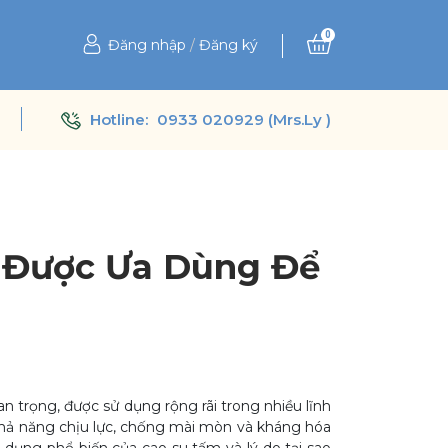
0
Đăng nhập
/
Đăng ký
Hotline:
0933 020929 (Mrs.Ly )
y Được Ưa Dùng Để
n trọng, được sử dụng rộng rãi trong nhiều lĩnh
 khả năng chịu lực, chống mài mòn và kháng hóa