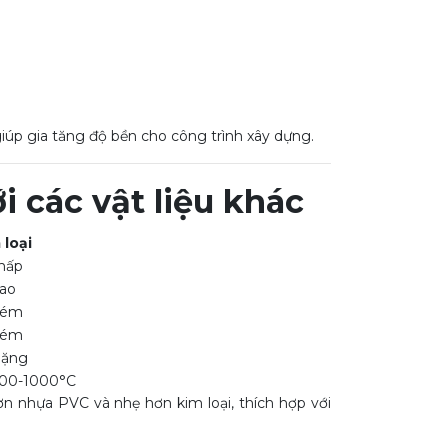
iúp gia tăng độ bền cho công trình xây dựng.
i các vật liệu khác
loại
ấp
o
m
m
ng
-1000°C
hơn nhựa PVC và nhẹ hơn kim loại, thích hợp với