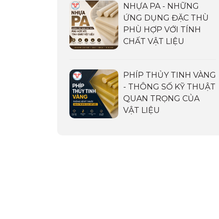
NHỰA PA - NHỮNG
ỨNG DỤNG ĐẶC THÙ
PHÙ HỢP VỚI TÍNH
CHẤT VẬT LIỆU
PHÍP THỦY TINH VÀNG
- THÔNG SỐ KỸ THUẬT
QUAN TRỌNG CỦA
VẬT LIỆU