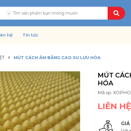
ả
iên hệ
Tin tức
ỆT
MÚT CÁCH ÂM BẰNG CAO SU LƯU HÓA
MÚT CÁC
HÓA
Mã sp: XOPH
LIÊN H
GIÁ
Với