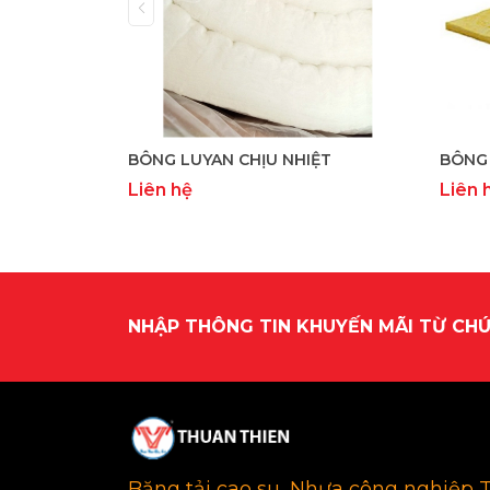
BÔNG LUYAN CHỊU NHIỆT
BÔNG 
Liên hệ
Liên 
NHẬP THÔNG TIN KHUYẾN MÃI TỪ CHÚ
Băng tải cao su, Nhựa công nghiệp 