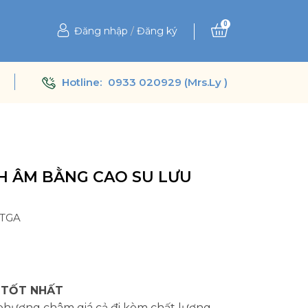
0
Đăng nhập
/
Đăng ký
Hotline:
0933 020929 (Mrs.Ly )
H ÂM BẰNG CAO SU LƯU
OTGA
Ệ
 TỐT NHẤT
 phương châm giá cả đi kèm chất lượng