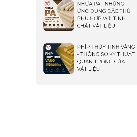
NHỰA PA - NHỮNG
ỨNG DỤNG ĐẶC THÙ
PHÙ HỢP VỚI TÍNH
CHẤT VẬT LIỆU
PHÍP THỦY TINH VÀNG
- THÔNG SỐ KỸ THUẬT
QUAN TRỌNG CỦA
VẬT LIỆU