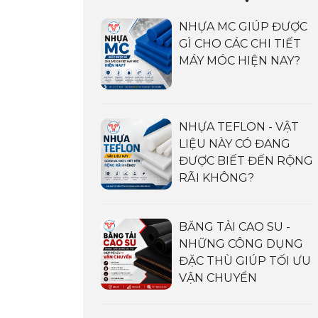
NHỰA MC GIÚP ĐƯỢC
GÌ CHO CÁC CHI TIẾT
MÁY MÓC HIỆN NAY?
NHỰA TEFLON - VẬT
LIỆU NÀY CÓ ĐANG
ĐƯỢC BIẾT ĐẾN RỘNG
RÃI KHÔNG?
BĂNG TẢI CAO SU -
NHỮNG CÔNG DỤNG
ĐẶC THÙ GIÚP TỐI ƯU
VẬN CHUYỂN