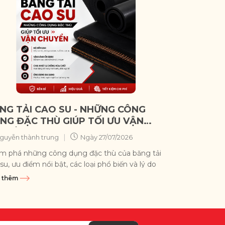
NG TẢI CAO SU - NHỮNG CÔNG
NG ĐẶC THÙ GIÚP TỐI ƯU VẬN
UYỂN
|
guyễn thành trung
Ngày
27/07/2026
m phá những công dụng đặc thù của băng tải
su, ưu điểm nổi bật, các loại phổ biến và lý do
à giải...
 thêm