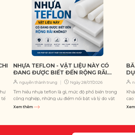
CHI
NHỰA TEFLON - VẬT LIỆU NÀY CÓ
BĂ
ĐANG ĐƯỢC BIẾT ĐẾN RỘNG RÃI
DỤ
KHÔNG?
CH
|
nguyễn thành trung
Ngày
28/07/2026
n
như
Tìm hiểu nhựa teflon là gì, mức độ phổ biến trong
Khá
 tế
công nghiệp, những ưu điểm nổi bật và lý do vật
cao 
liệu này ngày càng...
đây l
Xem thêm
Xem