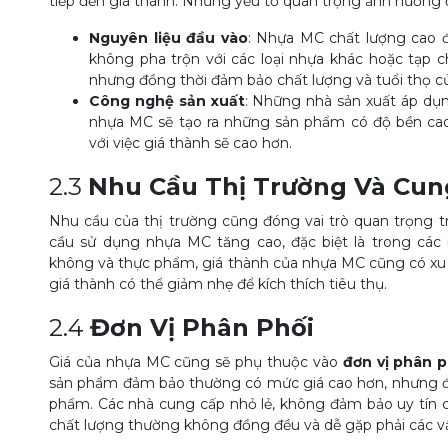
tiếp đến giá thành. Những yếu tố quan trọng ảnh hưởng
Nguyên liệu đầu vào
: Nhựa MC chất lượng cao đ
không pha trộn với các loại nhựa khác hoặc tạp 
nhưng đồng thời đảm bảo chất lượng và tuổi thọ c
Công nghệ sản xuất
: Những nhà sản xuất áp dụn
nhựa MC sẽ tạo ra những sản phẩm có độ bền cao
với việc giá thành sẽ cao hơn.
2.3
Nhu Cầu Thị Trường Và Cun
Nhu cầu của thị trường cũng đóng vai trò quan trọng t
cầu sử dụng nhựa MC tăng cao, đặc biệt là trong cá
không và thực phẩm, giá thành của nhựa MC cũng có xu h
giá thành có thể giảm nhẹ để kích thích tiêu thụ.
2.4
Đơn Vị Phân Phối
Giá của nhựa MC cũng sẽ phụ thuộc vào
đơn vị phân p
sản phẩm đảm bảo thường có mức giá cao hơn, nhưng đổi 
phẩm. Các nhà cung cấp nhỏ lẻ, không đảm bảo uy tín c
chất lượng thường không đồng đều và dễ gặp phải các vấ