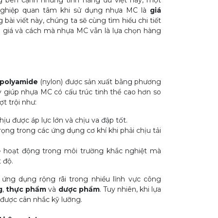
g bên cạnh những tính năng ưu việt này, một
nghiệp quan tâm khi sử dụng nhựa MC là
giá
g bài viết này, chúng ta sẽ cùng tìm hiểu chi tiết
 giá và cách mà nhựa MC vẫn là lựa chọn hàng
polyamide
(nylon) được sản xuất bằng phương
y giúp nhựa MC có cấu trúc tinh thể cao hơn so
t trội như:
ịu được áp lực lớn và chịu va đập tốt.
rọng trong các ứng dụng cơ khí khi phải chịu tải
 hoạt động trong môi trường khắc nghiệt mà
 độ.
ng dụng rộng rãi trong nhiều lĩnh vực công
g
,
thực phẩm
và
dược phẩm
. Tuy nhiên, khi lựa
được cân nhắc kỹ lưỡng.