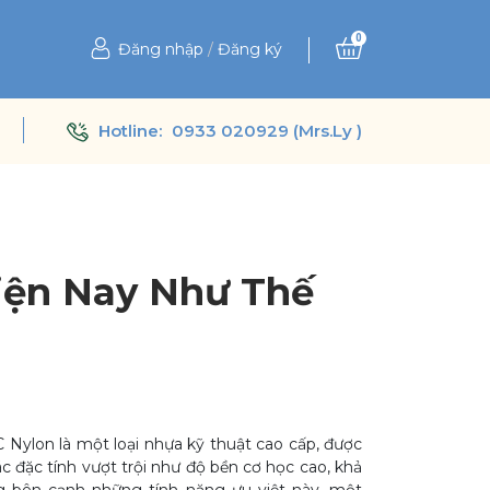
0
Đăng nhập
/
Đăng ký
Hotline:
0933 020929 (Mrs.Ly )
iện Nay Như Thế
Nylon là một loại nhựa kỹ thuật cao cấp, được
 đặc tính vượt trội như độ bền cơ học cao, khả