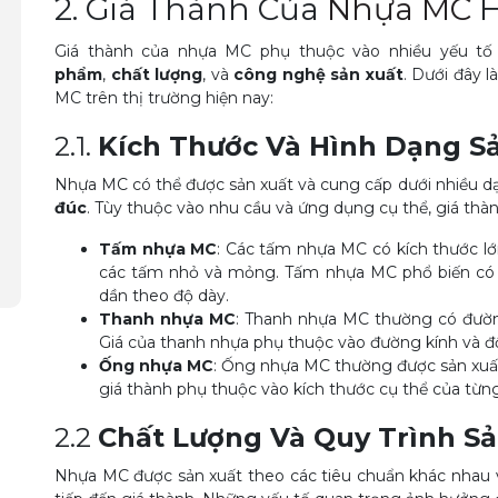
2. Giá Thành Của
Nhựa MC
H
Giá thành của nhựa MC phụ thuộc vào nhiều yếu t
phẩm
,
chất lượng
, và
công nghệ sản xuất
. Dưới đây 
MC trên thị trường hiện nay:
2.1.
Kích Thước Và Hình Dạng 
Nhựa MC có thể được sản xuất và cung cấp dưới nhiều 
đúc
. Tùy thuộc vào nhu cầu và ứng dụng cụ thể, giá thàn
Tấm nhựa MC
: Các tấm nhựa MC có kích thước lớ
các tấm nhỏ và mỏng. Tấm nhựa MC phổ biến có
dần theo độ dày.
Thanh nhựa MC
: Thanh nhựa MC thường có đườ
Giá của thanh nhựa phụ thuộc vào đường kính và đ
Ống nhựa MC
: Ống nhựa MC thường được sản xuất
giá thành phụ thuộc vào kích thước cụ thể của từng
2.2
Chất Lượng Và Quy Trình Sả
Nhựa MC được sản xuất theo các tiêu chuẩn khác nhau 