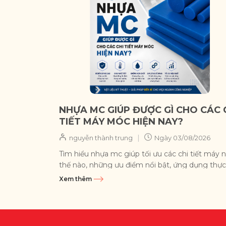
NHỰA MC GIÚP ĐƯỢC GÌ CHO CÁC 
TIẾT MÁY MÓC HIỆN NAY?
|
nguyễn thành trung
Ngày
03/08/2026
Tìm hiểu nhựa mc giúp tối ưu các chi tiết máy 
thế nào, những ưu điểm nổi bật, ứng dụng thực
và lý do...
Xem thêm