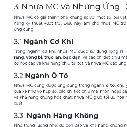
3.
Nhựa MC
Và Những Ứng Dụ
Nhựa MC có giá thành phải chăng so với một số loại vật
năng kỹ thuật vượt trội. Điều này làm cho nhựa MC trở
ứng dụng.
3.1
Ngành Cơ Khí
Trong ngành cơ khí, nhựa MC được sử dụng rộng rã
răng
,
vòng bi
,
trục lăn
,
bạc đạn
, và các chi tiết chịu
cơ học cao và khả năng chịu tải tốt, và nhựa MC đáp ứng
3.2
Ngành Ô Tô
Nhựa MC cũng được ứng dụng trong ngành
ô tô
, chủ
của xe như vỏ hộp số, các chi tiết chịu mài mòn, hoặc cá
và khả năng chống hóa chất, nhựa MC giúp tối ưu hóa h
xuất.
3.3
Ngành Hàng Không
Nhờ trọng lượng nhẹ, độ bền cao và khả năng chống