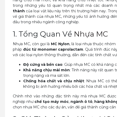
năng chịu mài mòn, và khả năng chịu nhiệt tốt. Nhưn
trong những yếu tố quan trọng nhất mà các doanh 
thành
của loại vật liệu này trên thị trường hiện nay. Tron
về giá thành của nhựa MC, những yếu tố ảnh hưởng đến
đầu trong nhiều ngành công nghiệp.
1. Tổng Quan Về
Nhựa MC
Nhựa MC, còn gọi là
MC Nylon
, là loại nhựa thuộc nhóm
pháp
đúc từ monomer caprolactam
. Quá trình đúc nà
với các loại nylon thông thường, dẫn đến các tính chất vượ
Độ cứng và bền cao
: Giúp nhựa MC có khả năng ch
Khả năng chịu mài mòn
: Tính năng này rất quan t
trọng nặng và ma sát lớn.
Chống hóa chất và chịu nhiệt
: Nhựa MC có thể
không bị ảnh hưởng nhiều bởi các hóa chất và nhiệt
Chính nhờ vào những đặc tính này mà nhựa MC được ứ
nghiệp như
chế tạo máy móc
,
ngành ô tô
,
hàng khôn
chọn nhựa MC cho các dự án, vấn đề giá thành cũng cần 