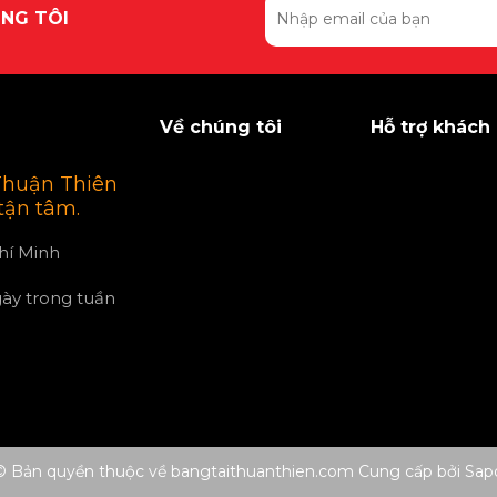
NG TÔI
Về chúng tôi
Hỗ trợ khách
Thuận Thiên
 tận tâm.
hí Minh
gày trong tuần
© Bản quyền thuộc về bangtaithuanthien.com
Cung cấp bởi
Sap