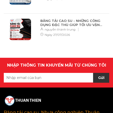
BĂNG TẢI CAO SU - NHỮNG CÔNG
DỤNG ĐẶC THÙ GIÚP TỐI ƯU VẬN
CHUYỂN
|
nguyễn thành trung
Ngày
27/07/2026
NHẬP THÔNG TIN KHUYẾN MÃI TỪ CHÚNG TÔI
Gửi
Băng tải cao su, Nhựa công nghiệp Thuận