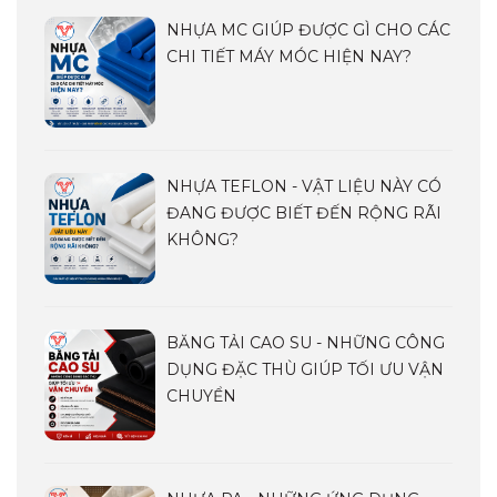
NHỰA MC GIÚP ĐƯỢC GÌ CHO CÁC
CHI TIẾT MÁY MÓC HIỆN NAY?
NHỰA TEFLON - VẬT LIỆU NÀY CÓ
ĐANG ĐƯỢC BIẾT ĐẾN RỘNG RÃI
KHÔNG?
BĂNG TẢI CAO SU - NHỮNG CÔNG
DỤNG ĐẶC THÙ GIÚP TỐI ƯU VẬN
CHUYỂN