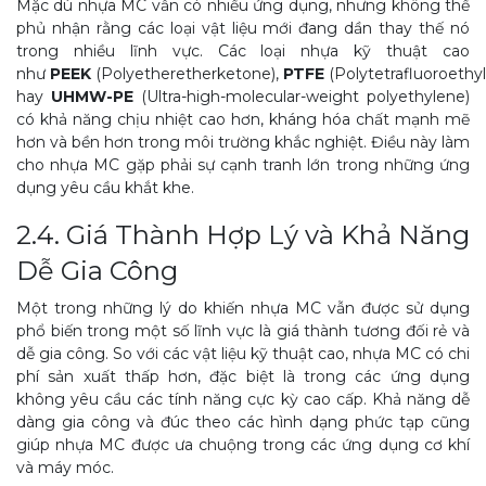
Mặc dù nhựa MC vẫn có nhiều ứng dụng, nhưng không thể
phủ nhận rằng các loại vật liệu mới đang dần thay thế nó
trong nhiều lĩnh vực. Các loại nhựa kỹ thuật cao
như
PEEK
(Polyetheretherketone),
PTFE
(Polytetrafluoroethyl
hay
UHMW-PE
(Ultra-high-molecular-weight polyethylene)
có khả năng chịu nhiệt cao hơn, kháng hóa chất mạnh mẽ
hơn và bền hơn trong môi trường khắc nghiệt. Điều này làm
cho nhựa MC gặp phải sự cạnh tranh lớn trong những ứng
dụng yêu cầu khắt khe.
2.4. Giá Thành Hợp Lý và Khả Năng
Dễ Gia Công
Một trong những lý do khiến nhựa MC vẫn được sử dụng
phổ biến trong một số lĩnh vực là giá thành tương đối rẻ và
dễ gia công. So với các vật liệu kỹ thuật cao, nhựa MC có chi
phí sản xuất thấp hơn, đặc biệt là trong các ứng dụng
không yêu cầu các tính năng cực kỳ cao cấp. Khả năng dễ
dàng gia công và đúc theo các hình dạng phức tạp cũng
giúp nhựa MC được ưa chuộng trong các ứng dụng cơ khí
và máy móc.