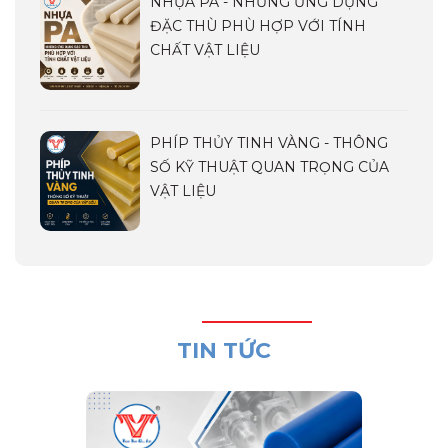
NHỰA PA - NHỮNG ỨNG DỤNG
ĐẶC THÙ PHÙ HỢP VỚI TÍNH
CHẤT VẬT LIỆU
PHÍP THỦY TINH VÀNG - THÔNG
SỐ KỸ THUẬT QUAN TRỌNG CỦA
VẬT LIỆU
TIN TỨC