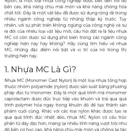
Nylon, là một loại nhựa công nghiệp được biết đến với độ
bền cao, khả năng chịu mài mòn và khả năng chống hóa
chất tốt. Đây là một vật liệu đã được sử dụng rộng rãi trong
nhiều ngành công nghiệp từ những thập kỷ trước. Tuy
nhiên, với sự phát triển không ngừng của công nghệ và sự
ra đời của nhiều loại vật liệu mới, câu hỏi đặt ra là liệu nhựa
MC có còn được sử dụng phổ biến trong các ngành công
nghiệp hiện nay hay không? Hãy cùng tìm hiểu về nhựa
MC, những đặc điểm nổi bật và vị trí của nó trong thị
trường hiện nay.
1.
Nhựa MC
Là Gì?
Nhựa MC (Monomer Cast Nylon) là một loại nhựa tổng hợp
thuộc nhóm polyamide (nylon) được sản xuất bằng phương
pháp đúc từ monomer. Đây là một quá trình mà monomer
caprolactam được đúc trực tiếp vào khuôn và trải qua quá
trình polymer hóa ngay trong khuôn đó để tạo thành sản
phẩm cuối cùng. Khác với các loại nylon khác được tạo ra
qua quá trình đúc nhiệt dẻo, nhựa MC Nylon có cấu trúc
phân tử dày đặc hơn, mang lại nhiều tính năng vượt trội như
độ bền cơ học cao, khả năng chịu mài mòn và chống lại tác