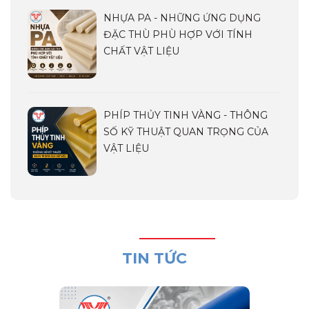
NHỰA PA - NHỮNG ỨNG DỤNG
ĐẶC THÙ PHÙ HỢP VỚI TÍNH
CHẤT VẬT LIỆU
PHÍP THỦY TINH VÀNG - THÔNG
SỐ KỸ THUẬT QUAN TRỌNG CỦA
VẬT LIỆU
TIN TỨC