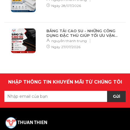
Ngày
28/07/2026
BĂNG TẢI CAO SU - NHỮNG CÔNG
DỤNG ĐẶC THÙ GIÚP TỐI ƯU VẬN
CHUYỂN
|
nguyễn thành trung
Ngày
27/07/2026
NHẬP THÔNG TIN KHUYẾN MÃI TỪ CHÚNG TÔI
Gửi