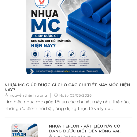
NHỰA MC GIÚP ĐƯỢC GÌ CHO CÁC CHI TIẾT MÁY MÓC HIỆN
NAY?
|
nguyễn thành trung
Ngày
03/08/2026
Tìm hiểu nhựa mc giúp tối ưu các chi tiết máy như thế nào,
những ưu điểm nổi bật, ứng dụng thực tế và lý do...
NHỰA TEFLON - VẬT LIỆU NÀY CÓ
ĐANG ĐƯỢC BIẾT ĐẾN RỘNG RÃI
KHÔNG?
|
nguyễn thành trung