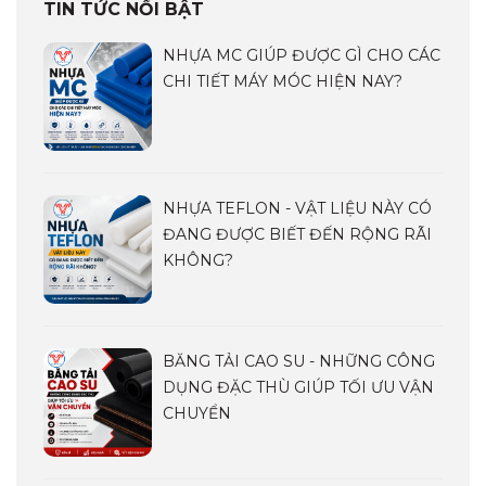
TIN TỨC NỔI BẬT
NHỰA MC GIÚP ĐƯỢC GÌ CHO CÁC
CHI TIẾT MÁY MÓC HIỆN NAY?
NHỰA TEFLON - VẬT LIỆU NÀY CÓ
ĐANG ĐƯỢC BIẾT ĐẾN RỘNG RÃI
KHÔNG?
BĂNG TẢI CAO SU - NHỮNG CÔNG
DỤNG ĐẶC THÙ GIÚP TỐI ƯU VẬN
CHUYỂN