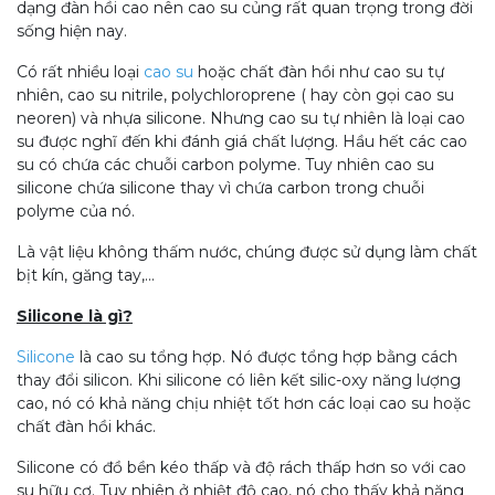
dạng đàn hồi cao nên cao su củng rất quan trọng trong đời
sống hiện nay.
Có rất nhiều loại
cao su
hoặc chất đàn hồi như cao su tự
nhiên, cao su nitrile, polychloroprene ( hay còn gọi cao su
neoren) và nhựa silicone. Nhưng cao su tự nhiên là loại cao
su được nghĩ đến khi đánh giá chất lượng. Hầu hết các cao
su có chứa các chuỗi carbon polyme. Tuy nhiên cao su
silicone chứa silicone thay vì chứa carbon trong chuỗi
polyme của nó.
Là vật liệu không thấm nước, chúng được sử dụng làm chất
bịt kín, găng tay,...
Silicone là gì?
Silicone
là cao su tổng hợp. Nó được tổng hợp bằng cách
thay đổi silicon. Khi silicone có liên kết silic-oxy năng lượng
cao, nó có khả năng chịu nhiệt tốt hơn các loại cao su hoặc
chất đàn hồi khác.
Silicone có đồ bền kéo thấp và độ rách thấp hơn so với cao
su hữu cơ. Tuy nhiên ở nhiệt độ cao, nó cho thấy khả năng