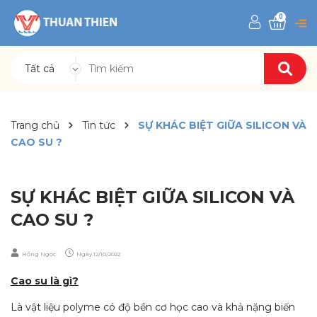
0
Tất cả
Trang chủ
Tin tức
SỰ KHÁC BIỆT GIỮA SILICON VÀ
CAO SU ?
SỰ KHÁC BIỆT GIỮA SILICON VÀ
CAO SU ?
Hồng Ngọc
Ngày
12/10/2022
Cao su là gì?
Là vật liệu polyme có độ bền cơ học cao và khả nặng biến