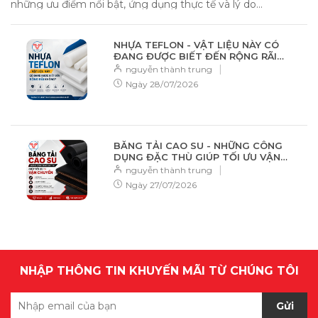
những ưu điểm nổi bật, ứng dụng thực tế và lý do...
NHỰA TEFLON - VẬT LIỆU NÀY CÓ
ĐANG ĐƯỢC BIẾT ĐẾN RỘNG RÃI
KHÔNG?
|
nguyễn thành trung
Ngày
28/07/2026
BĂNG TẢI CAO SU - NHỮNG CÔNG
DỤNG ĐẶC THÙ GIÚP TỐI ƯU VẬN
CHUYỂN
|
nguyễn thành trung
Ngày
27/07/2026
NHẬP THÔNG TIN KHUYẾN MÃI TỪ CHÚNG TÔI
Gửi