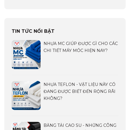
TIN TỨC NỔI BẬT
NHỰA MC GIÚP ĐƯỢC GÌ CHO CÁC
CHI TIẾT MÁY MÓC HIỆN NAY?
NHỰA TEFLON - VẬT LIỆU NÀY CÓ
ĐANG ĐƯỢC BIẾT ĐẾN RỘNG RÃI
KHÔNG?
BĂNG TẢI CAO SU - NHỮNG CÔNG