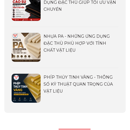
DỤNG ĐẶC THÙ GIÚP TỐI ƯU VẬN
CHUYỂN
NHỰA PA - NHỮNG ỨNG DỤNG
ĐẶC THÙ PHÙ HỢP VỚI TÍNH
CHẤT VẬT LIỆU
PHÍP THỦY TINH VÀNG - THÔNG
SỐ KỸ THUẬT QUAN TRỌNG CỦA
VẬT LIỆU