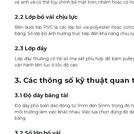
vệ sinh và có thể tùy chỉnh bề mặt trơn, nhám hoặc có ho
2.2 Lớp bố vải chịu lực
Bên dưới lớp PVC là các lớp bố vải polyester hoặc cotto
băng. Số lớp bố ảnh hưởng trực tiếp đến khả năng chịu lực
2.3 Lớp đáy
Lớp đáy thường có hệ số ma sát phù hợp để bám pulley
vận hành liên tục ở tốc độ cao.
3. Các thông số kỹ thuật quan 
3.1 Độ dày băng tải
Độ dày phổ biến dao động từ 1mm đến 5mm, trong đó mỗ
môi trường làm việc khác nhau. Việc lựa chọn đúng độ dày
băng.
3.2 Số lớp bố vải