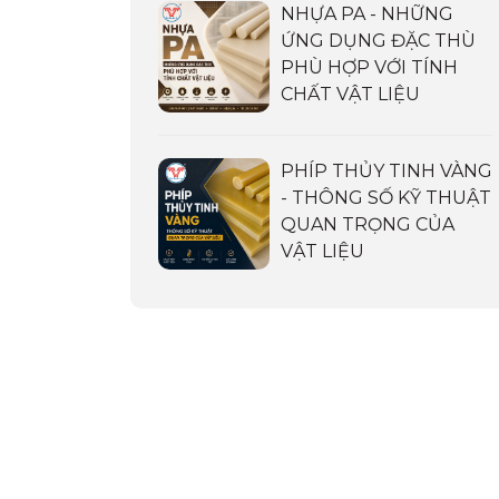
NHỰA PA - NHỮNG
ỨNG DỤNG ĐẶC THÙ
PHÙ HỢP VỚI TÍNH
CHẤT VẬT LIỆU
PHÍP THỦY TINH VÀNG
- THÔNG SỐ KỸ THUẬT
QUAN TRỌNG CỦA
VẬT LIỆU