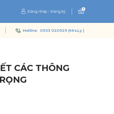
0
Đăng nhập
/
Đăng ký
Hotline:
0933 020929 (Mrs.Ly )
TIẾT CÁC THÔNG
TRỌNG