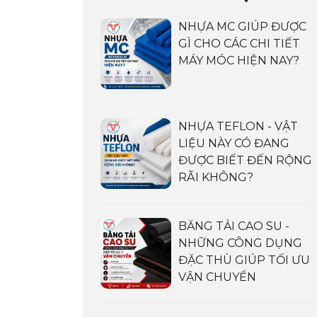
NHỰA MC GIÚP ĐƯỢC
GÌ CHO CÁC CHI TIẾT
MÁY MÓC HIỆN NAY?
NHỰA TEFLON - VẬT
LIỆU NÀY CÓ ĐANG
ĐƯỢC BIẾT ĐẾN RỘNG
RÃI KHÔNG?
BĂNG TẢI CAO SU -
NHỮNG CÔNG DỤNG
ĐẶC THÙ GIÚP TỐI ƯU
VẬN CHUYỂN