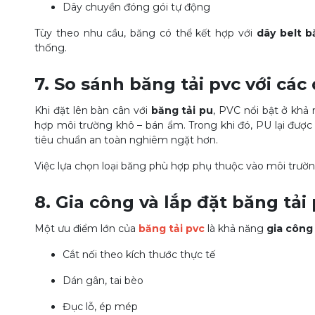
Dây chuyền đóng gói tự động
Tùy theo nhu cầu, băng có thể kết hợp với
dây belt b
thống.
7. So sánh
băng tải pvc
với các
Khi đặt lên bàn cân với
băng tải pu
, PVC nổi bật ở khả
hợp môi trường khô – bán ẩm. Trong khi đó, PU lại đượ
tiêu chuẩn an toàn nghiêm ngặt hơn.
Việc lựa chọn loại băng phù hợp phụ thuộc vào môi trườn
8. Gia công và lắp đặt
băng tải
Một ưu điểm lớn của
băng tải pvc
là khả năng
gia công
Cắt nối theo kích thước thực tế
Dán gân, tai bèo
Đục lỗ, ép mép